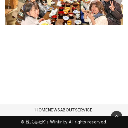
HOME
NEWS
ABOUT
SERVICE
© 株式会社K's Winfinity All rights reserved.